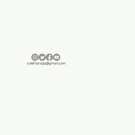
colef.larioja@gmail.com