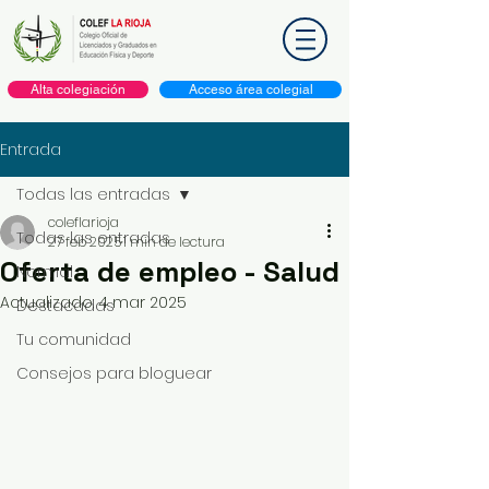
Alta colegiación
Acceso área colegial
Entrada
Todas las entradas
coleflarioja
Todas las entradas
27 feb 2025
1 min de lectura
Oferta de empleo - Salud
Normal
Actualizado:
4 mar 2025
Destacadas
Tu comunidad
Consejos para bloguear