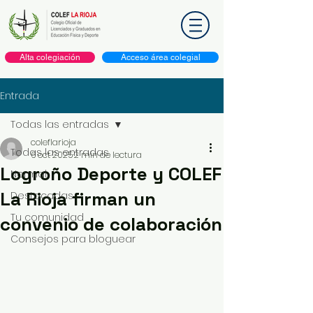
Alta colegiación
Acceso área colegial
Entrada
Todas las entradas
coleflarioja
Todas las entradas
6 oct 2025
2 min de lectura
Logroño Deporte y COLEF
Normal
La Rioja firman un
Destacadas
Tu comunidad
convenio de colaboración
Consejos para bloguear