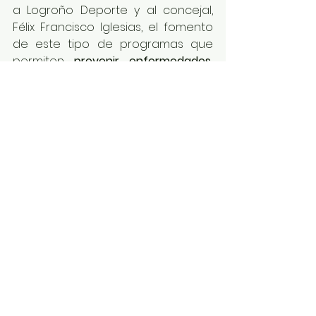
a Logroño Deporte y al concejal, 
Félix Francisco Iglesias, el fomento 
de este tipo de programas que 
permiten 
prevenir enfermedades, 
mejorar la calidad de vida de las 
personas usuarias y reducir gastos a 
los sistemas públicos de salud
.
El convenio fue firmado el pasado 
17 de septiembre
 y su vigencia se 
extiende a esta temporada 
2025/2026, si bien podrá ser 
prorrogado.