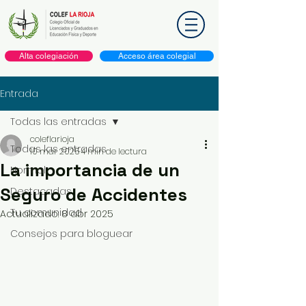
Alta colegiación
Acceso área colegial
Entrada
Todas las entradas
coleflarioja
Todas las entradas
10 mar 2025
4 min de lectura
La importancia de un
Normal
Seguro de Accidentes
Destacadas
Tu comunidad
Actualizado:
8 abr 2025
Consejos para bloguear