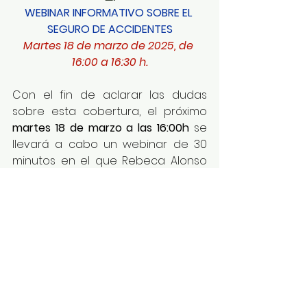
WEBINAR INFORMATIVO SOBRE EL 
SEGURO DE ACCIDENTES
Martes 18 de marzo de 2025, de 
16:00 a 16:30 h.
Con el fin de aclarar las dudas 
sobre esta cobertura, el próximo 
martes 18 de marzo a las 16:00h
 se 
llevará a cabo un webinar de 30 
minutos en el que Rebeca Alonso 
(licenciada en Derecho), del 
Departamento Colegios 
Profesionales de 
Howden Iberia
, 
explicará de manera clara qué es 
el Seguro de Accidentes, cómo 
solicitarlo y cuál es su diferencia 
con el Seguro de Responsabilidad 
Civil Profesional colegial. Se tratará 