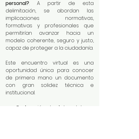
personal?
. A partir de esta 
delimitación, se abordan las 
implicaciones normativas, 
formativas y profesionales que 
permitirían avanzar hacia un 
modelo coherente, seguro y justo, 
capaz de proteger a la ciudadanía.
Este encuentro virtual es una 
oportunidad única para conocer 
de primera mano un documento 
con gran solidez técnica e 
institucional.
📅 
Fecha
: miércoles, 1 de octubre
🕖 
Hora
: 19:00
💻 
Formato
: 
online
, en 
streaming
.
https://www.youtube.com/watch?