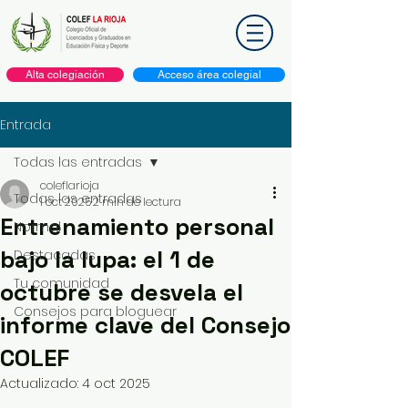
Alta colegiación
Acceso área colegial
Entrada
Todas las entradas
coleflarioja
Todas las entradas
1 oct 2025
2 min de lectura
Entrenamiento personal
Normal
bajo la lupa: el 1 de
Destacadas
Tu comunidad
octubre se desvela el
Consejos para bloguear
informe clave del Consejo
COLEF
Actualizado:
4 oct 2025