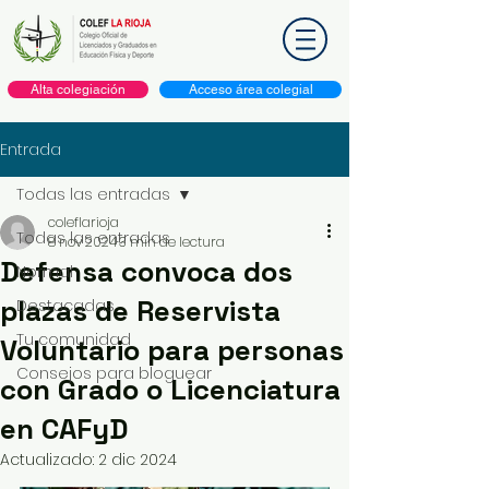
Alta colegiación
Acceso área colegial
Entrada
Todas las entradas
coleflarioja
Todas las entradas
8 nov 2024
3 min de lectura
Defensa convoca dos
Normal
plazas de Reservista
Destacadas
Tu comunidad
Voluntario para personas
Consejos para bloguear
con Grado o Licenciatura
en CAFyD
Actualizado:
2 dic 2024