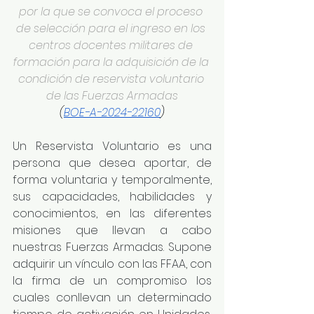
por la que se convoca el proceso 
de selección para el ingreso en los 
centros docentes militares de 
formación para la adquisición de la 
condición de reservista voluntario 
de las Fuerzas Armadas
(
BOE-A-2024-22160
)
Un Reservista Voluntario es una 
persona que desea aportar, de 
forma voluntaria y temporalmente, 
sus capacidades, habilidades y 
conocimientos, en las diferentes 
misiones que llevan a cabo 
nuestras Fuerzas Armadas.
Supone 
adquirir un vínculo con las FFAA, con 
la firma de un compromiso los 
cuales conllevan un determinado 