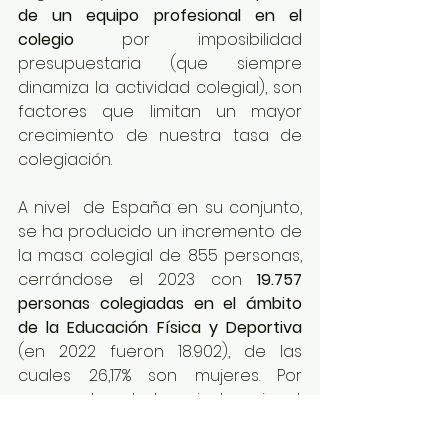
de un equipo profesional en el 
colegio
 por imposibilidad 
presupuestaria (que siempre 
dinamiza la actividad colegial), son 
factores que limitan un mayor 
crecimiento de nuestra tasa de 
colegiación.
A nivel  de España en su conjunto, 
se ha producido un incremento de 
la masa colegial de 855 personas, 
cerrándose el 2023 con 
19.757 
personas colegiadas en el ámbito 
de la Educación Física y Deportiva
(en 2022 fueron 18.902), de las 
cuales 26,17% son mujeres. Por 
rangos de edad, a nivel nacional, 
también predomina el tramo de 29 
a 34 años (21,21%).