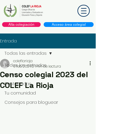
Alta colegiación
Acceso área colegial
Entrada
Todas las entradas
coleflarioja
Todas las entradas
6 feb 2024
2 min de lectura
Censo colegial 2023 del
Normal
COLEF La Rioja
Destacadas
Tu comunidad
Consejos para bloguear