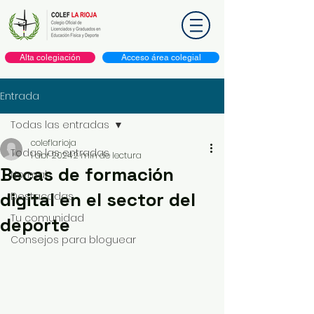
Alta colegiación
Acceso área colegial
Entrada
Todas las entradas
coleflarioja
Todas las entradas
1 abr 2024
2 min de lectura
Becas de formación
Normal
digital en el sector del
Destacadas
Tu comunidad
deporte
Consejos para bloguear