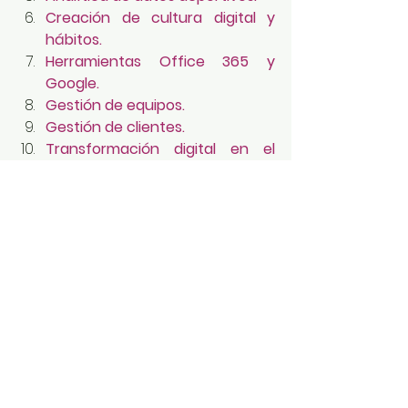
Creación de cultura digital y 
hábitos.
Herramientas Office 365 y 
Google.
Gestión de equipos.
Gestión de clientes.
Transformación digital en el 
ámbito deportivo.
Internet de las cosas.
Marketing digital y 
comunicación en el entorno 
deportivo.
Innovación tecnológica en el 
deporte.
Técnicas de búsqueda, uso y 
gestión de la información en el 
ámbito deportivo.