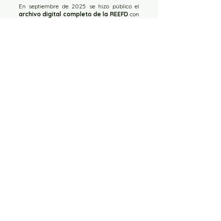
En septiembre de 2025 se hizo público el
archivo digital completo de la REEFD
con
más de siete décadas de historia colegial y
científica para su consulta gratuita.
Este hito fue posible gracias al convenio de
colaboración firmado en 2011 entre el
Consejo COLEF
y el
INEF de Madrid
, con el
posterior Acuerdo de Digitalización rubricado
en 2014 y ejecutado finalmente en 2024.
Tras celebrar en 2024 el
75º aniversario de
la REEFD
, esta digitalización refuerza el
valor de la revista decana de la Educación
Física y Deportiva en lengua castellana, un
patrimonio documental único puesto al
servicio de la profesión, la investigación y la
sociedad.
ARCHIVO HISTÓRICO REEFD