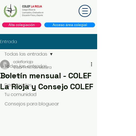
Alta colegiación
Acceso área colegial
Entrada
Todas las entradas
coleflarioja
Todas las entradas
6 abr
1 min de lectura
Boletín mensual - COLEF
Normal
La Rioja y Consejo COLEF
Destacadas
Tu comunidad
Consejos para bloguear